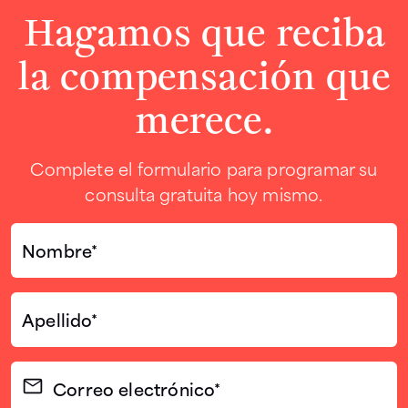
Hagamos que reciba
la compensación que
merece.
Complete el formulario para programar su
consulta gratuita hoy mismo.
Nombre*
(Required)
Apellido*
(Required)
Correo
electrónico