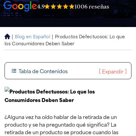
4.9
1006 reseñas
|
Blog en Español
|
Productos Defectuosos: Lo que
H
los Consumidores Deben Saber
o
m
e
Tabla de Contenidos
[
]
Expandir
¿Alguna vez ha oído hablar de la retirada de un
producto y se ha preguntado qué significa? La
retirada de un producto se produce cuando las