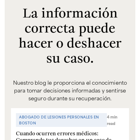
La información
correcta puede
hacer o deshacer
su caso.
Nuestro blog le proporciona el conocimiento
para tomar decisiones informadas y sentirse
seguro durante su recuperación.
4 min
ABOGADO DE LESIONES PERSONALES EN
A
BOSTON
read
El
Cuando ocurren errores médicos:
qu
Comprende tus derechos en un caso de