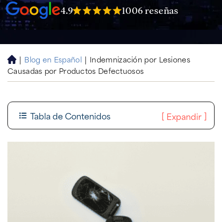
4.9
1006 reseñas
|
Blog en Español
|
Indemnización por Lesiones
H
Causadas por Productos Defectuosos
o
m
e
Tabla de Contenidos
[
]
Expandir