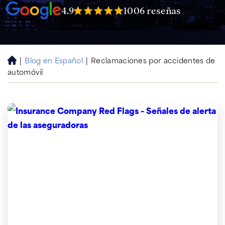
4.9
1006 reseñas
|
Blog en Español
|
Reclamaciones por accidentes de
H
automóvil
o
m
e