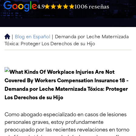
4.9
1006 reseñas
|
Blog en Español
|
Demanda por Leche Maternizada
H
Tóxica: Proteger Los Derechos de su Hijo
o
m
e
Como abogado especializado en casos de lesiones
personales graves, estoy profundamente
preocupado por las recientes revelaciones en torno