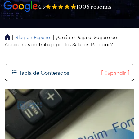
4.9
1006 reseñas
|
Blog en Español
|
¿Cuánto Paga el Seguro de
H
Accidentes de Trabajo por los Salarios Perdidos?
o
m
e
Tabla de Contenidos
[
]
Expandir