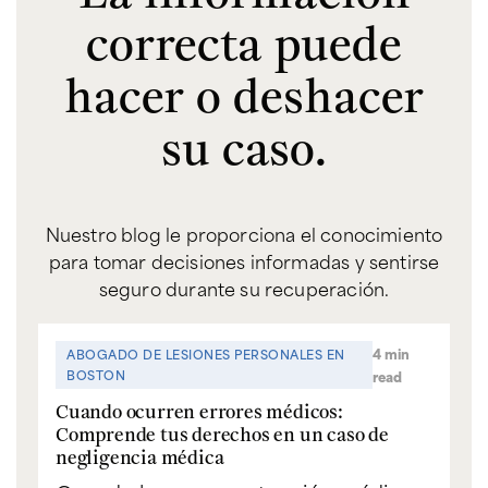
correcta puede
hacer o deshacer
su caso.
Nuestro blog le proporciona el conocimiento
para tomar decisiones informadas y sentirse
seguro durante su recuperación.
4 min
ABOGADO DE LESIONES PERSONALES EN
A
BOSTON
read
El
Cuando ocurren errores médicos:
qu
Comprende tus derechos en un caso de
co
negligencia médica
Un