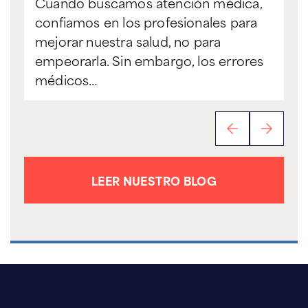
Cuando buscamos atención médica,
se
confiamos en los profesionales para
re
mejorar nuestra salud, no para
ma
empeorarla. Sin embargo, los errores
médicos…
LEER NUESTRO BLOG