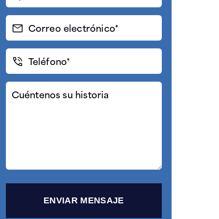
(Required)
Correo
electrónico
(Required)
Teléfono*
(Required)
Cuéntenos
su
historia