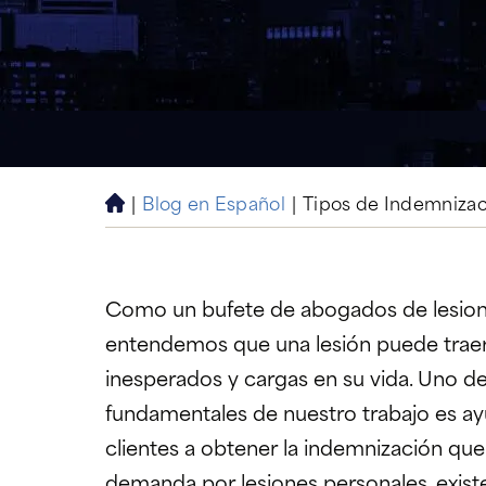
|
Blog en Español
|
Tipos de Indemniza
H
o
m
e
Como un bufete de abogados de lesion
entendemos que una lesión puede traer
inesperados y cargas en su vida. Uno d
fundamentales de nuestro trabajo es ay
clientes a obtener la indemnización qu
demanda por lesiones personales, existe