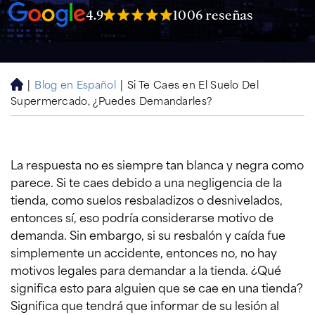
4.9
1006 reseñas
|
Blog en Español
|
Si Te Caes en El Suelo Del
H
Supermercado, ¿Puedes Demandarles?
o
m
e
La respuesta no es siempre tan blanca y negra como
parece. Si te caes debido a una negligencia de la
tienda, como suelos resbaladizos o desnivelados,
entonces sí, eso podría considerarse motivo de
demanda. Sin embargo, si su resbalón y caída fue
simplemente un accidente, entonces no, no hay
motivos legales para demandar a la tienda. ¿Qué
significa esto para alguien que se cae en una tienda?
Significa que tendrá que informar de su lesión al