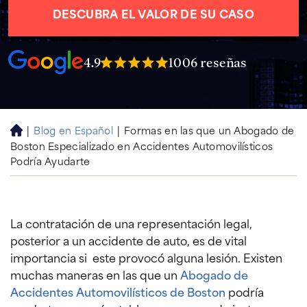
DESCUBRA EL VALOR DE SU CASO
4.9
1006 reseñas
|
Blog en Español
|
Formas en las que un Abogado de
H
Boston Especializado en Accidentes Automovilísticos
o
Podría Ayudarte
m
e
La contratación de una representación legal,
posterior a un accidente de auto, es de vital
importancia si este provocó alguna lesión. Existen
muchas maneras en las que un
Abogado de
Accidentes Automovilísticos de Boston
podría