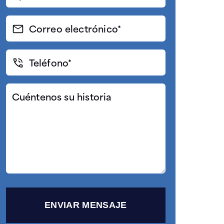
(Required)
Correo
electrónico
(Required)
Teléfono*
(Required)
Cuéntenos
su
historia