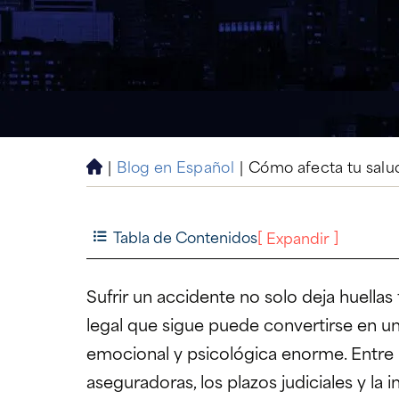
|
Blog en Español
|
Cómo afecta tu salud
H
o
m
e
Tabla de Contenidos
[
]
Expandir
Sufrir un accidente no solo deja huellas 
legal que sigue puede convertirse en u
emocional y psicológica enorme. Entre l
aseguradoras, los plazos judiciales y la