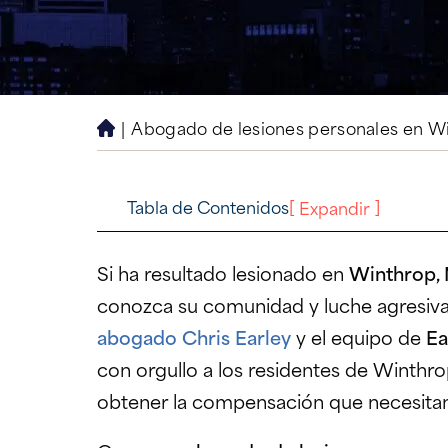
|
Abogado de lesiones personales en W
H
o
m
e
Tabla de Contenidos
[
]
Expandir
Si ha resultado lesionado en
Winthrop, 
conozca su comunidad y luche agresiv
abogado Chris Earley
y el equipo de
Ea
con orgullo a los residentes de Winthro
obtener la compensación que necesitan 