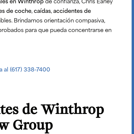
ales en Winthrop
de confianza, Chris Earley
es de coche
,
caídas
,
accidentes de
ibles. Brindamos orientación compasiva,
probados para que pueda concentrarse en
 al (617) 338-7400
ntes de Winthrop
aw Group