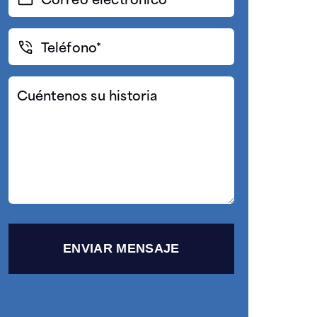
electrónico
(Required)
Teléfono*
(Required)
Cuéntenos
su
historia